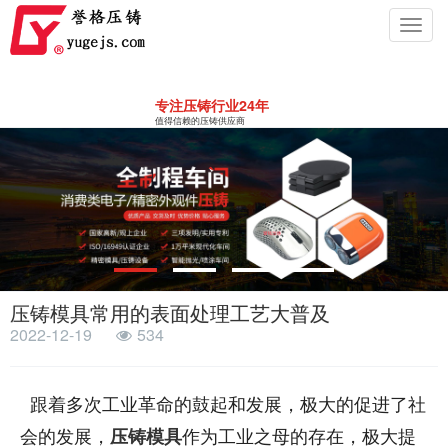
Toggl
navig
专注压铸行业24年
值得信赖的压铸供应商
压铸模具常用的表面处理工艺大普及
2022-12-19
534
跟着多次工业革命的鼓起和发展，极大的促进了社
会的发展，
作为工业之母的存在，极大提
压铸模具