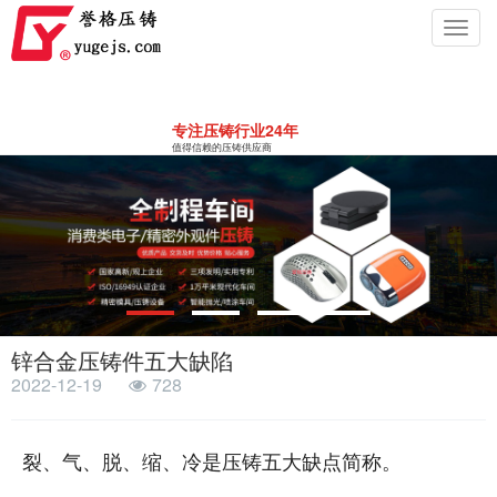
Toggl
navig
专注压铸行业24年
值得信赖的压铸供应商
锌合金压铸件五大缺陷
2022-12-19
728
裂、气、脱、缩、冷是压铸五大缺点简称。