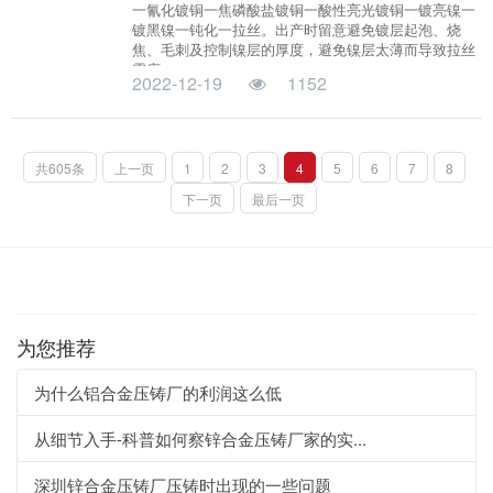
一氰化镀铜一焦磷酸盐镀铜一酸性亮光镀铜一镀亮镍一
镀黑镍一钝化一拉丝。出产时留意避免镀层起泡、烧
焦、毛刺及控制镍层的厚度，避免镍层太薄而导致拉丝
露底。
2022-12-19
1152
共605条
上一页
1
2
3
4
5
6
7
8
下一页
最后一页
为您推荐
为什么铝合金压铸厂的利润这么低
从细节入手-科普如何察锌合金压铸厂家的实...
深圳锌合金压铸厂压铸时出现的一些问题